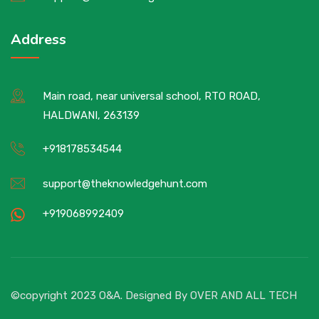
Address
Main road, near universal school, RTO ROAD,
HALDWANI, 263139
+918178534544
support@theknowledgehunt.com
+919068992409
©copyright 2023 O&A. Designed By
OVER AND ALL TECH